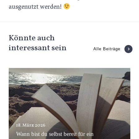
ausgenutzt werden!
Könnte auch
interessant sein
Alle Beiträge
W
a
n
n
b
i
s
18. März 2026
Wann bist du selbst bereit für ein
t