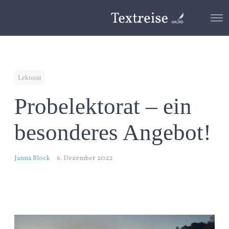
O
p
e
n
M
e
n
Lektorat
u
Probelektorat – ein
besonderes Angebot!
Janna Block
6. Dezember 2022