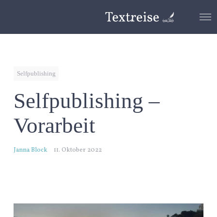
O
p
e
n
M
e
n
Selfpublishing
u
Selfpublishing –
Vorarbeit
Janna Block
11. Oktober 2022