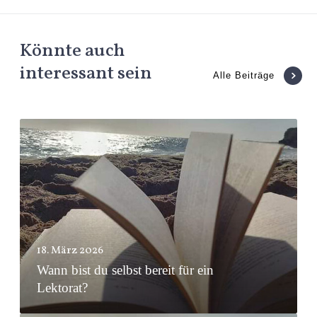
Könnte auch
interessant sein
Alle Beiträge
W
a
n
n
b
i
s
18. März 2026
Wann bist du selbst bereit für ein
t
Lektorat?
d
u