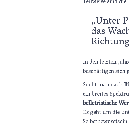
Teilweise sind die
„Unter P
das Wach
Richtung
In den letzten Jah
beschäftigen sich 
Sucht man nach
B
ein breites Spektr
belletristische We
Es geht um die unt
Selbstbewusstsein