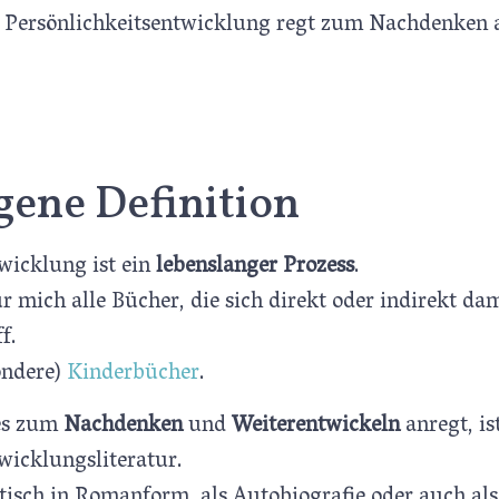
 Persönlichkeitsentwicklung regt zum Nachdenken 
gene Definition
wicklung ist ein
lebenslanger Prozess
.
r mich alle Bücher, die sich direkt oder indirekt dam
f.
ondere)
Kinderbücher
.
hes zum
Nachdenken
und
Weiterentwickeln
anregt, is
wicklungsliteratur.
stisch in Romanform, als Autobiografie oder auch al