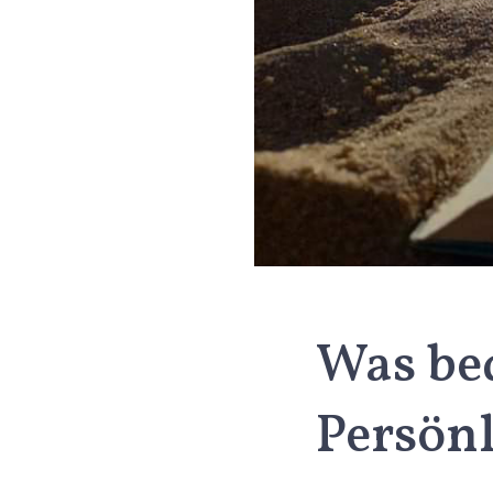
Was bed
Persön