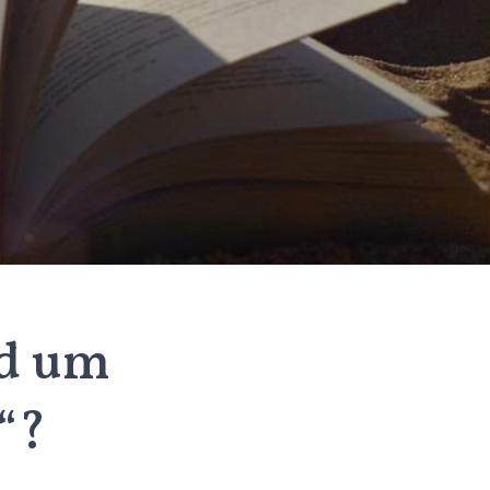
nd um
“?