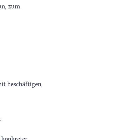
an, zum
it beschäftigen,
t
s konkreter