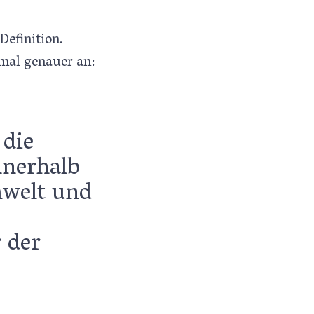
Definition.
nmal genauer an:
 die
nnerhalb
mwelt und
 der