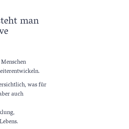
steht man
ve
le Menschen
weiterentwickeln.
ersichtlich, was für
aber auch
klung,
 Lebens.