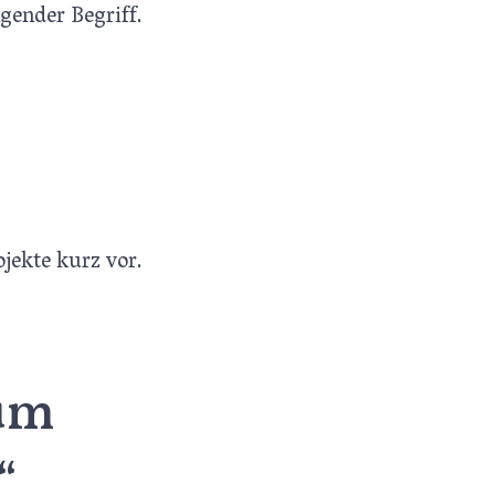
gender Begriff.
ojekte kurz vor.
 um
“