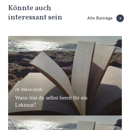
Könnte auch
interessant sein
Alle Beiträge
W
a
n
n
b
i
s
18. März 2026
Wann bist du selbst bereit für ein
t
Lektorat?
d
u
M
s
e