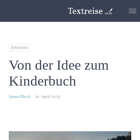
O
p
e
n
M
e
n
Schreiben
u
Von der Idee zum
Kinderbuch
Janna Block
26. April 2023